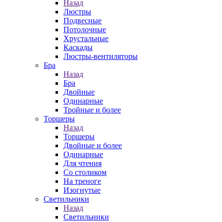
Назад
Люстры
Подвесные
Потолочные
Хрустальные
Каскады
Люстры-вентиляторы
Бра
Назад
Бра
Двойные
Одинарные
Тройные и более
Торшеры
Назад
Торшеры
Двойные и более
Одинарные
Для чтения
Со столиком
На треноге
Изогнутые
Светильники
Назад
Светильники