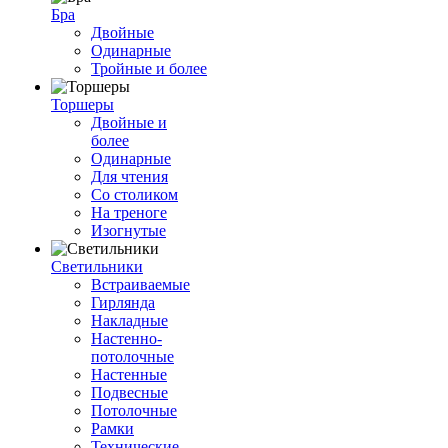
Бра
Двойные
Одинарные
Тройные и более
Торшеры
Двойные и
более
Одинарные
Для чтения
Со столиком
На треноге
Изогнутые
Светильники
Встраиваемые
Гирлянда
Накладные
Настенно-
потолочные
Настенные
Подвесные
Потолочные
Рамки
Технические