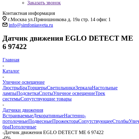
Заказать звонок
Контактная информация
г.Москва ул.Прянишникова д. 19а стр. 14 офис 1
info@simfoniasveta.ru
Датчик движения EGLO DETECT ME
6 97422
Главная
-
Каталог
-
Уличное освещение
Люстры
Бра
Торшеры
Светильники
Зеркала
Настольные
лампы
Подсветка
Споты
Уличное освещение
Трек
системы
Сопутствующие товары
-
Датчики движения
Встраиваемые
Декоративные
Настенно-
потолочные
Подвесные
Прожектора
Сопутствующее
Столбы
Ули
бра
Потолочные
-
Датчик движения EGLO DETECT ME 6 97422
-0%