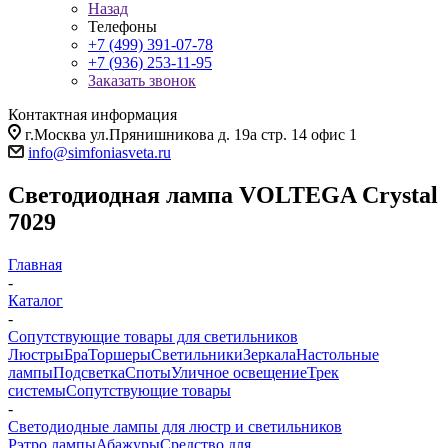
Назад
Телефоны
+7 (499) 391-07-78
+7 (936) 253-11-95
Заказать звонок
Контактная информация
г.Москва ул.Прянишникова д. 19а стр. 14 офис 1
info@simfoniasveta.ru
Светодиодная лампа VOLTEGA Crystal
7029
Главная
-
Каталог
-
Сопутствующие товары для светильников
Люстры
Бра
Торшеры
Светильники
Зеркала
Настольные
лампы
Подсветка
Споты
Уличное освещение
Трек
системы
Сопутствующие товары
-
Светодиодные лампы для люстр и светильников
Рэтро лампы
Абажуры
Средство для