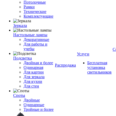
Потолочные
Рамки
Технические
Комплектующие
Зеркала
Настольные лампы
Декоративные
Для работы и
учебы
С
Услуги
Подсветка
Двойная и более
Бесплатная
Распродажа
Одинарная
установка
Для картин
светильников
Для зеркала
Для кухни
Для стен
Споты
Двойные
Одинарные
Тройные и более