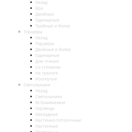
Назад
Бра
Двойные
Одинарные
Тройные и более
Торшеры
Назад
Торшеры
Двойные и более
Одинарные
Для чтения
Со столиком
На треноге
Изогнутые
Светильники
Назад
Светильники
Встраиваемые
Гирлянда
Накладные
Настенно-потолочные
Настенные
Подвесные