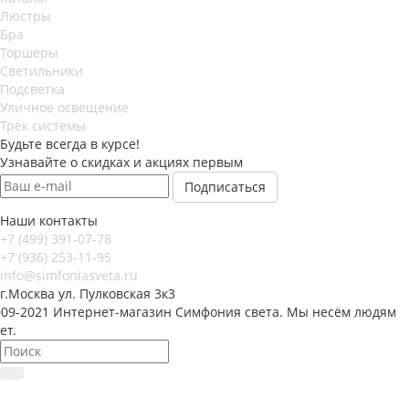
Люстры
Бра
Торшеры
Светильники
Подсветка
Уличное освещение
Трек системы
Будьте всегда в курсе!
Узнавайте о скидках и акциях первым
Наши контакты
+7 (499) 391-07-78
+7 (936) 253-11-95
info@simfoniasveta.ru
г.Москва ул. Пулковская 3к3
009-2021 Интернет-магазин Симфония света. Мы несём людям
ет.