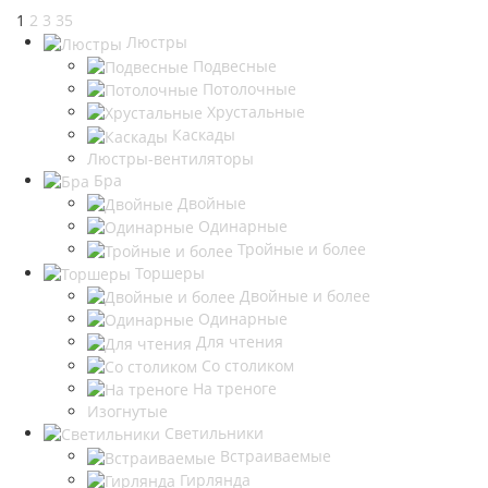
1
2
3
35
Люстры
Подвесные
Потолочные
Хрустальные
Каскады
Люстры-вентиляторы
Бра
Двойные
Одинарные
Тройные и более
Торшеры
Двойные и более
Одинарные
Для чтения
Со столиком
На треноге
Изогнутые
Светильники
Встраиваемые
Гирлянда