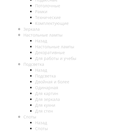
Потолочные
Рамки
Технические
Комплектующие
Зеркала
Настольные лампы
Назад
Настольные лампы
Декоративные
Для работы и учебы
Подсветка
Назад
Подсветка
Двойная и более
Одинарная
Для картин
Для зеркала
Для кухни
Для стен
Споты
Назад
Споты