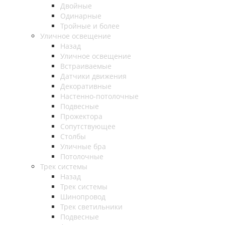
Двойные
Одинарные
Тройные и более
Уличное освещение
Назад
Уличное освещение
Встраиваемые
Датчики движения
Декоративные
Настенно-потолочные
Подвесные
Прожектора
Сопутствующее
Столбы
Уличные бра
Потолочные
Трек системы
Назад
Трек системы
Шинопровод
Трек светильники
Подвесные