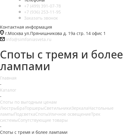
+7 (499) 391-07-78
+7 (936) 253-11-95
Заказать звонок
Контактная информация
г.Москва ул.Прянишникова д. 19а стр. 14 офис 1
info@simfoniasveta.ru
Споты с тремя и более
лампами
Главная
-
Каталог
-
Споты по выгодным ценам
Люстры
Бра
Торшеры
Светильники
Зеркала
Настольные
лампы
Подсветка
Споты
Уличное освещение
Трек
системы
Сопутствующие товары
-
Споты с тремя и более лампами