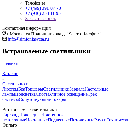
Телефоны
+7 (499) 391-07-78
+7 (936) 253-11-95
Заказать звонок
Контактная информация
г.Москва ул.Прянишникова д. 19а стр. 14 офис 1
info@simfoniasveta.ru
Встраиваемые светильники
Главная
-
Каталог
-
Светильники
Люстры
Бра
Торшеры
Светильники
Зеркала
Настольные
лампы
Подсветка
Споты
Уличное освещение
Трек
системы
Сопутствующие товары
-
Встраиваемые светильники
Гирлянда
Накладные
Настенно-
потолочные
Настенные
Подвесные
Потолочные
Рамки
Техническ
Фильтр