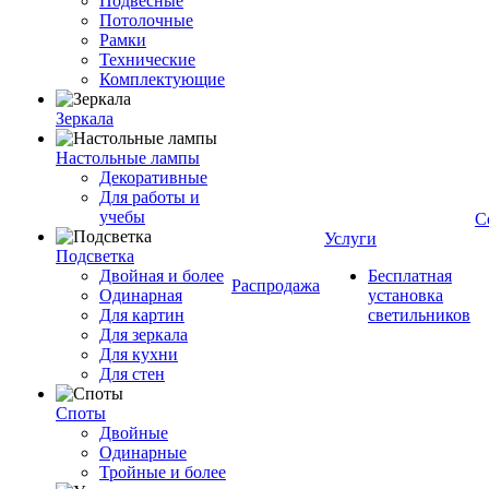
Подвесные
Потолочные
Рамки
Технические
Комплектующие
Зеркала
Настольные лампы
Декоративные
Для работы и
учебы
С
Услуги
Подсветка
Двойная и более
Бесплатная
Распродажа
Одинарная
установка
Для картин
светильников
Для зеркала
Для кухни
Для стен
Споты
Двойные
Одинарные
Тройные и более