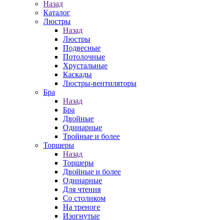
Назад
Каталог
Люстры
Назад
Люстры
Подвесные
Потолочные
Хрустальные
Каскады
Люстры-вентиляторы
Бра
Назад
Бра
Двойные
Одинарные
Тройные и более
Торшеры
Назад
Торшеры
Двойные и более
Одинарные
Для чтения
Со столиком
На треноге
Изогнутые