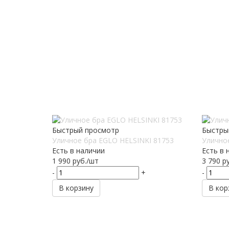
Быстрый просмотр
Быстры
Уличное бра EGLO HELSINKI 81753
Улично
Есть в наличии
Есть в 
1 990
руб.
/шт
3 790
ру
-
+
-
В корзину
В кор