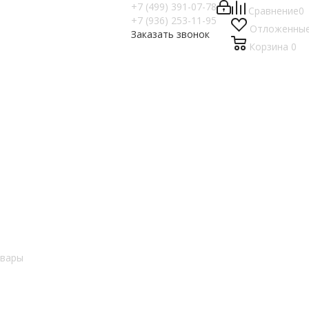
+7 (499) 391-07-78
Сравнение
0
+7 (936) 253-11-95
Отложенны
Заказать звонок
Корзина
0
овары
е