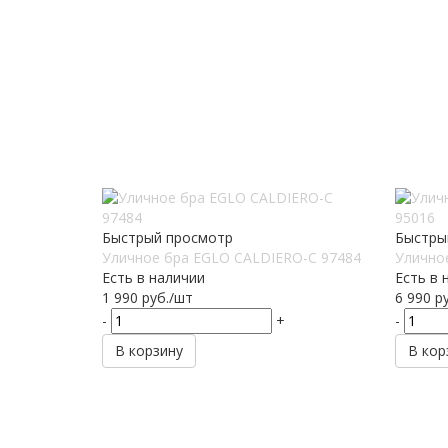
Быстрый просмотр
Быстры
Уличное бра EGLO CALDIERO-C 97484
Улично
Есть в наличии
Есть в 
1 990
руб.
/шт
6 990
ру
-
+
-
В корзину
В кор