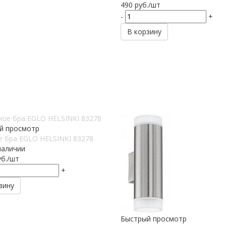
490
руб.
/шт
-
+
В корзину
й просмотр
е бра EGLO HELSINKI 83278
наличии
б.
/шт
+
зину
Быстрый просмотр