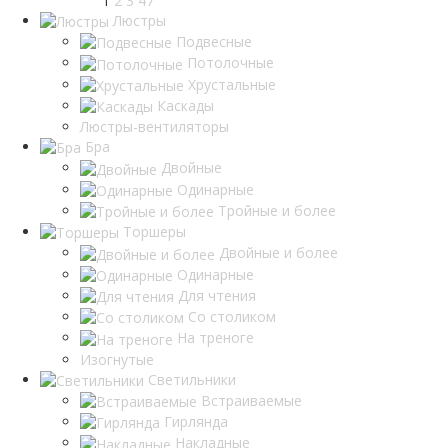
1
2
3
47
Люстры
Подвесные
Потолочные
Хрустальные
Каскады
Люстры-вентиляторы
Бра
Двойные
Одинарные
Тройные и более
Торшеры
Двойные и более
Одинарные
Для чтения
Со столиком
На треноге
Изогнутые
Светильники
Встраиваемые
Гирлянда
Накладные