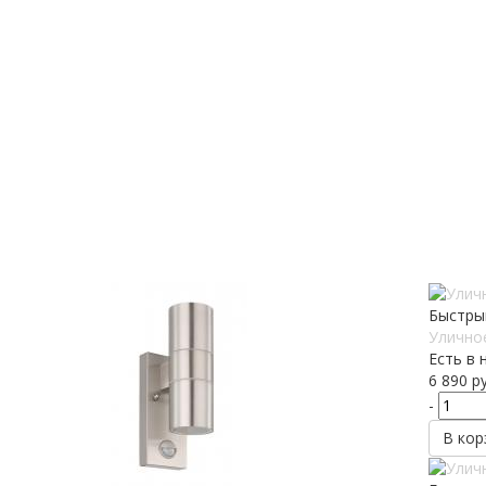
Быстры
Уличное
Есть в 
6 890
ру
-
В кор