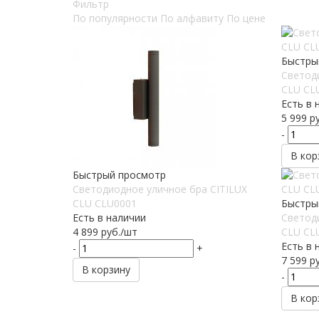
Фильтр
По популярности
По алфавиту
По цене
Быстры
Светод
CLU CL
Есть в 
5 999
ру
-
В кор
Быстрый просмотр
Светодиодное уличное бра CITILUX
CLU CLU0001
Быстры
Есть в наличии
Светод
4 899
руб.
/шт
CLU CL
Есть в 
-
+
7 599
ру
В корзину
-
В кор