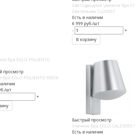
Светодиодное уличное бра CI
Светильник CLU0007
Есть в наличии
6 999
руб.
/шт
-
+
В корзину
й просмотр
е бра EGLO POLIENTO 95016
наличии
б.
/шт
+
зину
Быстрый просмотр
Уличное бра EGLO CALDIERO 
Есть в наличии