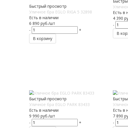
Быстры
Быстрый просмотр
Улично
Уличное бра EGLO RIGA 5 32898
Есть в 
Есть в наличии
4 390
ру
6 890
руб.
/шт
-
-
+
В кор
В корзину
Быстрый просмотр
Быстры
Уличное бра EGLO PARK 83433
Улично
Есть в наличии
Есть в 
9 990
руб.
/шт
7 890
ру
-
+
-