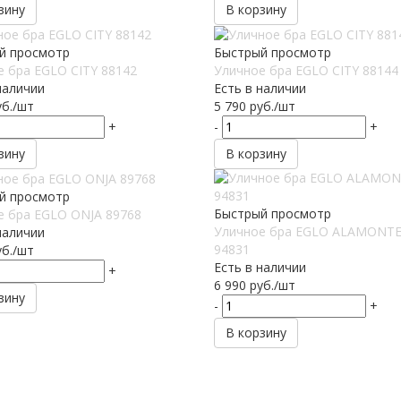
зину
В корзину
й просмотр
Быстрый просмотр
 бра EGLO CITY 88142
Уличное бра EGLO CITY 88144
наличии
Есть в наличии
б.
/шт
5 790
руб.
/шт
+
-
+
зину
В корзину
й просмотр
Быстрый просмотр
е бра EGLO ONJA 89768
Уличное бра EGLO ALAMONTE
наличии
94831
б.
/шт
Есть в наличии
+
6 990
руб.
/шт
зину
-
+
В корзину