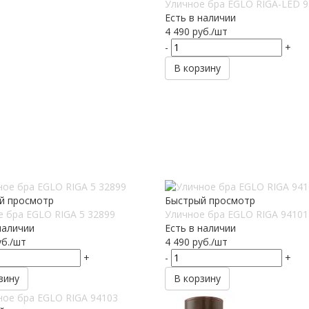
Уличное бра EGLO RIGA-LED 
Есть в наличии
4 490
руб.
/шт
-
+
В корзину
й просмотр
Быстрый просмотр
 бра EGLO RIGA 5 32899
Уличное бра EGLO RIGA 94101
наличии
Есть в наличии
б.
/шт
4 490
руб.
/шт
+
-
+
зину
В корзину