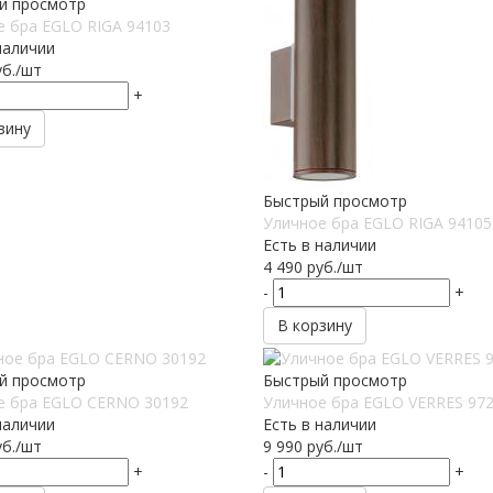
й просмотр
е бра EGLO RIGA 94103
наличии
б.
/шт
+
зину
Быстрый просмотр
Уличное бра EGLO RIGA 94105
Есть в наличии
4 490
руб.
/шт
-
+
В корзину
й просмотр
Быстрый просмотр
е бра EGLO CERNO 30192
Уличное бра EGLO VERRES 97
наличии
Есть в наличии
б.
/шт
9 990
руб.
/шт
+
-
+