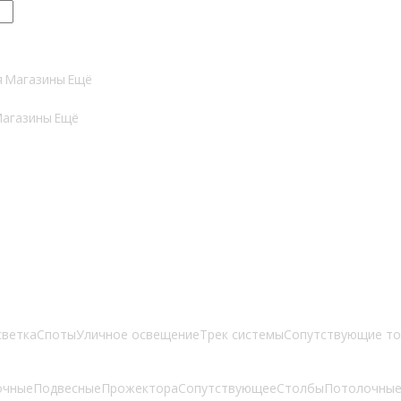
я
Магазины
Ещё
агазины
Ещё
светка
Споты
Уличное освещение
Трек системы
Сопутствующие т
очные
Подвесные
Прожектора
Сопутствующее
Столбы
Потолочны