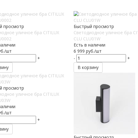
й просмотр
Быстрый просмотр
иодное уличное бра CITILUX
Светодиодное уличное бра CI
U0002
CLU CLU01W
наличии
Есть в наличии
б.
/шт
6 999
руб.
/шт
+
-
+
зину
В корзину
й просмотр
иодное уличное бра CITILUX
U03W
наличии
б.
/шт
+
зину
Быстрый просмотр