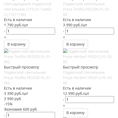
Светодиодный подвесной
Подвесной светильник
светильник CITILUX Тамбо
Freya Teofilo FR2200-PL-01-
CL716111Wz
BZ
Есть в наличии
Есть в наличии
1 790
руб.
/шт
3 990
руб.
/шт
-
-
+
+
В корзину
В корзину
Быстрый просмотр
Быстрый просмотр
Подвесной светильник
Подвесной светильник
Freya Teofilo FR2200-PL-01-
Freya Herbert FR2012-PL-03-
WG
BZ
Есть в наличии
Есть в наличии
3 390
руб.
/шт
12 990
руб.
/шт
3 990
руб.
-
-
15
%
+
Экономия
600
руб.
В корзину
-