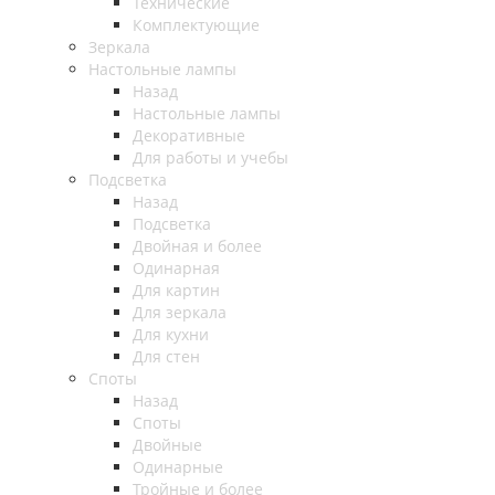
Технические
Комплектующие
Зеркала
Настольные лампы
Назад
Настольные лампы
Декоративные
Для работы и учебы
Подсветка
Назад
Подсветка
Двойная и более
Одинарная
Для картин
Для зеркала
Для кухни
Для стен
Споты
Назад
Споты
Двойные
Одинарные
Тройные и более