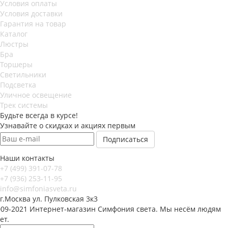
Условия оплаты
Условия доставки
Гарантия на товар
Каталог
Люстры
Бра
Торшеры
Светильники
Подсветка
Уличное освещение
Трек системы
Будьте всегда в курсе!
Узнавайте о скидках и акциях первым
Наши контакты
+7 (499) 391-07-78
+7 (936) 253-11-95
info@simfoniasveta.ru
г.Москва ул. Пулковская 3к3
009-2021 Интернет-магазин Симфония света. Мы несём людям
ет.