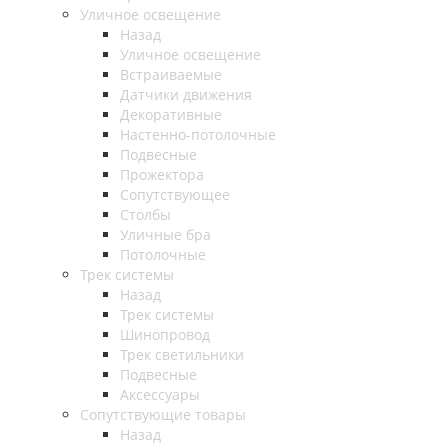
Уличное освещение
Назад
Уличное освещение
Встраиваемые
Датчики движения
Декоративные
Настенно-потолочные
Подвесные
Прожектора
Сопутствующее
Столбы
Уличные бра
Потолочные
Трек системы
Назад
Трек системы
Шинопровод
Трек светильники
Подвесные
Аксессуары
Сопутствующие товары
Назад