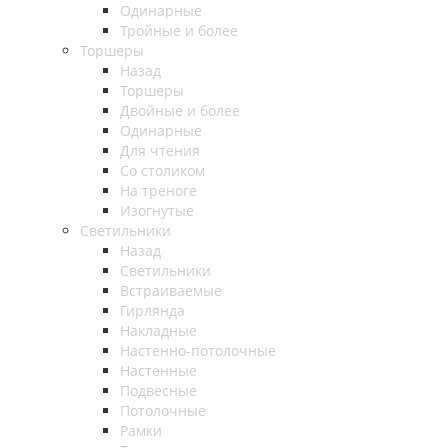
Одинарные
Тройные и более
Торшеры
Назад
Торшеры
Двойные и более
Одинарные
Для чтения
Со столиком
На треноге
Изогнутые
Светильники
Назад
Светильники
Встраиваемые
Гирлянда
Накладные
Настенно-потолочные
Настенные
Подвесные
Потолочные
Рамки