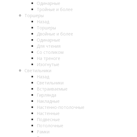
Одинарные
Тройные и более
Торшеры
Назад
Торшеры
Двойные и более
Одинарные
Для чтения
Со столиком
На треноге
Изогнутые
Светильники
Назад
Светильники
Встраиваемые
Гирлянда
Накладные
Настенно-потолочные
Настенные
Подвесные
Потолочные
Рамки