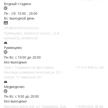
Водный стадион
Пн - Сб: 10.00 - 20.00
Вс: выходной день
info@simfoniasveta.ru
Румянцево, Киевское шоссе, 22-й
километр, вл4блокВ
Румянцево
Пн-Вс: с 10:00 до 20:00
Без выходных
Тракт Терминал на Ярославке,
+7-916-888-02-88
Мытищи коммунистическая ул 25 Г
корпус 11 павильон 9/1
Медведково
Пн-Вс: с 9:00 до 20:00
Без выходных
Миллион мелочей, ул. Пришвина, 26А,
+7(499)206-48-86