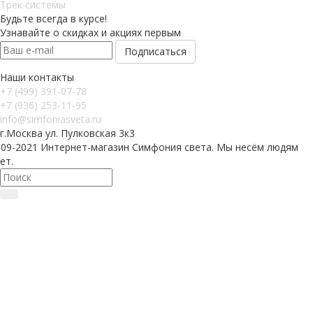
Трек системы
Будьте всегда в курсе!
Узнавайте о скидках и акциях первым
Наши контакты
+7 (499) 391-07-78
+7 (936) 253-11-95
info@simfoniasveta.ru
г.Москва ул. Пулковская 3к3
009-2021 Интернет-магазин Симфония света. Мы несём людям
ет.