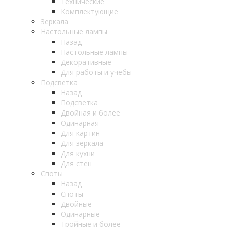
Технические
Комплектующие
Зеркала
Настольные лампы
Назад
Настольные лампы
Декоративные
Для работы и учебы
Подсветка
Назад
Подсветка
Двойная и более
Одинарная
Для картин
Для зеркала
Для кухни
Для стен
Споты
Назад
Споты
Двойные
Одинарные
Тройные и более