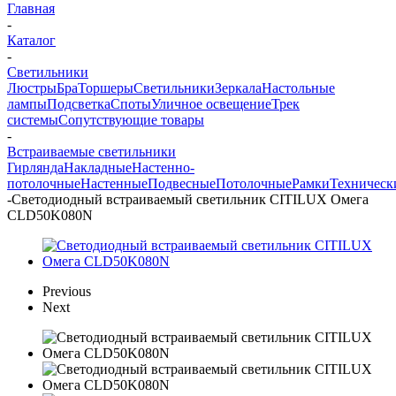
Главная
-
Каталог
-
Светильники
Люстры
Бра
Торшеры
Светильники
Зеркала
Настольные
лампы
Подсветка
Споты
Уличное освещение
Трек
системы
Сопутствующие товары
-
Встраиваемые светильники
Гирлянда
Накладные
Настенно-
потолочные
Настенные
Подвесные
Потолочные
Рамки
Техническ
-
Светодиодный встраиваемый светильник CITILUX Омега
CLD50K080N
Previous
Next